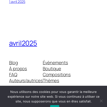
1 avril 2025
avril2025
Blog
Évènements
À propos
Boutique
FAQ
Compositions
Auteurs/autrices
Thèmes
Nous utilisons des cookies pour vous garantir la meilleure
expérience sur notre site web. Si vous continuez à utiliser ce
Twenty Twenty-Five
Conçu avec
WordPress
site, nous supposerons que vous en êtes satisfait.